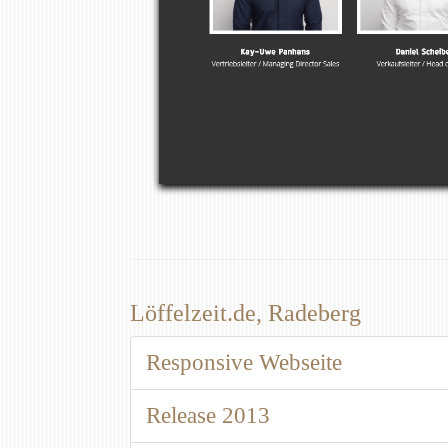
Löffelzeit.de, Radeberg
Responsive Webseite
Release 2013